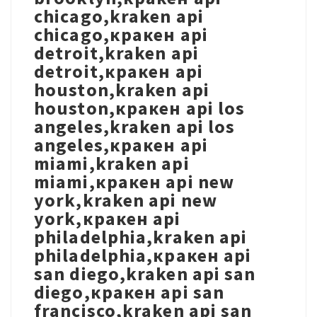
chicago,kraken api
chicago,кракен api
detroit,kraken api
detroit,кракен api
houston,kraken api
houston,кракен api los
angeles,kraken api los
angeles,кракен api
miami,kraken api
miami,кракен api new
york,kraken api new
york,кракен api
philadelphia,kraken api
philadelphia,кракен api
san diego,kraken api san
diego,кракен api san
francisco,kraken api san