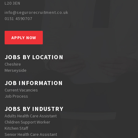
L20 3EN
info@segurorecruitment.co.uk
0151 4590707
APPLY NOW
JOBS BY LOCATION
Cheshire
Merseyside
JOB INFORMATION
Current Vacancies
Job Process
JOBS BY INDUSTRY
Adults Health Care Assistant
Children Support Worker
Kitchen Staff
Senior Health Care Assistant