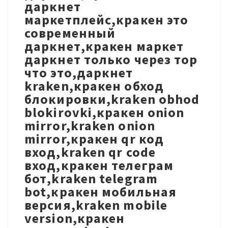
даркнет
маркетплейс,кракен это
современный
даркнет,кракен маркет
даркнет только через тор
что это,даркнет
kraken,кракен обход
блокировки,kraken obhod
blokirovki,кракен onion
mirror,kraken onion
mirror,кракен qr код
вход,kraken qr code
вход,кракен телеграм
бот,kraken telegram
bot,кракен мобильная
версия,kraken mobile
version,кракен