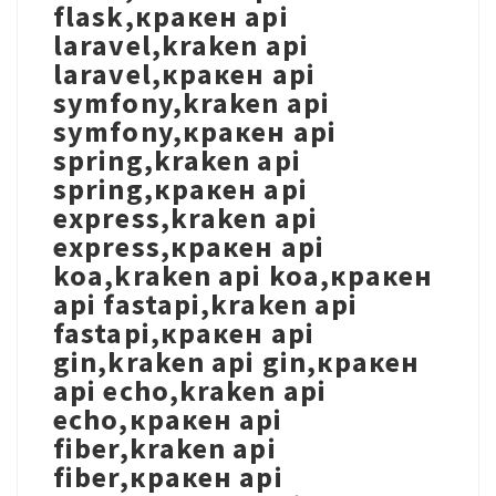
flask,кракен api
laravel,kraken api
laravel,кракен api
symfony,kraken api
symfony,кракен api
spring,kraken api
spring,кракен api
express,kraken api
express,кракен api
koa,kraken api koa,кракен
api fastapi,kraken api
fastapi,кракен api
gin,kraken api gin,кракен
api echo,kraken api
echo,кракен api
fiber,kraken api
fiber,кракен api