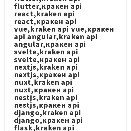
flutter,кракен api
react,kraken api
react,кракен api
vue,kraken api vue,кракен
api angular,kraken api
angular,кракен api
svelte,kraken api
svelte,кракен api
nextjs,kraken api
nextjs,кракен api
nuxt,kraken api
nuxt,кракен api
nestjs,kraken api
nestjs,кракен api
django,kraken api
django,кракен api
flask,kraken api