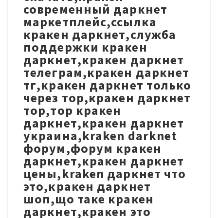
современный даркнет
маркетплейс,ссылка
кракен даркнет,служба
поддержки кракен
даркнет,кракен даркнет
телеграм,кракен даркнет
тг,кракен даркнет только
через тор,кракен даркнет
тор,тор кракен
даркнет,кракен даркнет
украина,kraken darknet
форум,форум кракен
даркнет,кракен даркнет
цены,kraken даркнет что
это,кракен даркнет
шоп,що таке кракен
даркнет,кракен это