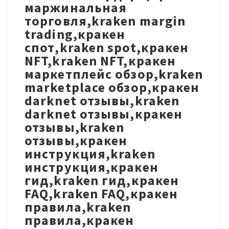
маржинальная
торговля,kraken margin
trading,кракен
спот,kraken spot,кракен
NFT,kraken NFT,кракен
маркетплейс обзор,kraken
marketplace обзор,кракен
darknet отзывы,kraken
darknet отзывы,кракен
отзывы,kraken
отзывы,кракен
инструкция,kraken
инструкция,кракен
гид,kraken гид,кракен
FAQ,kraken FAQ,кракен
правила,kraken
правила,кракен