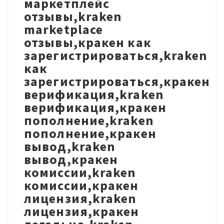
маркетплейс
отзывы,kraken
marketplace
отзывы,кракен как
зарегистрироваться,kraken
как
зарегистрироваться,кракен
верификация,kraken
верификация,кракен
пополнение,kraken
пополнение,кракен
вывод,kraken
вывод,кракен
комиссии,kraken
комиссии,кракен
лицензия,kraken
лицензия,кракен