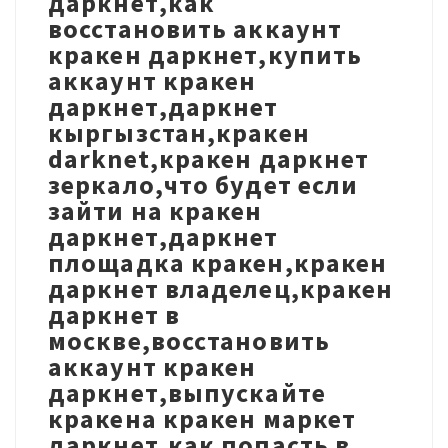
даркнет,как
восстановить аккаунт
кракен даркнет,купить
аккаунт кракен
даркнет,даркнет
кыргызстан,кракен
darknet,кракен даркнет
зеркало,что будет если
зайти на кракен
даркнет,даркнет
площадка кракен,кракен
даркнет владелец,кракен
даркнет в
москве,восстановить
аккаунт кракен
даркнет,выпускайте
кракена кракен маркет
даркнет,как попасть в