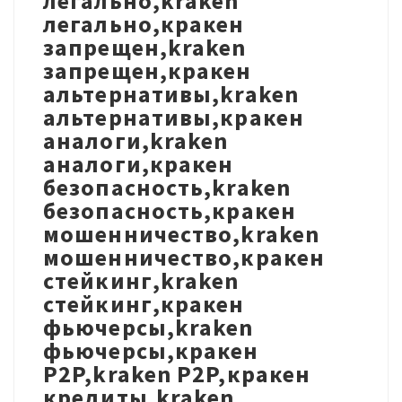
легально,kraken
легально,кракен
запрещен,kraken
запрещен,кракен
альтернативы,kraken
альтернативы,кракен
аналоги,kraken
аналоги,кракен
безопасность,kraken
безопасность,кракен
мошенничество,kraken
мошенничество,кракен
стейкинг,kraken
стейкинг,кракен
фьючерсы,kraken
фьючерсы,кракен
P2P,kraken P2P,кракен
кредиты,kraken