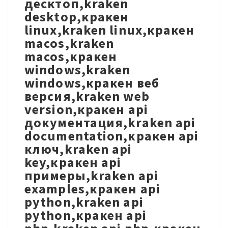
десктоп,kraken
desktop,кракен
linux,kraken linux,кракен
macos,kraken
macos,кракен
windows,kraken
windows,кракен веб
версия,kraken web
version,кракен api
документация,kraken api
documentation,кракен api
ключ,kraken api
key,кракен api
примеры,kraken api
examples,кракен api
python,kraken api
python,кракен api