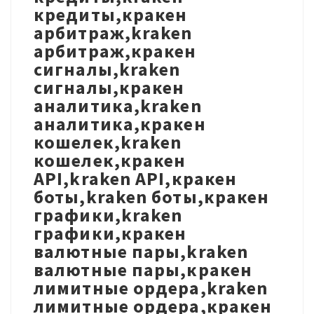
кредиты,кракен
арбитраж,kraken
арбитраж,кракен
сигналы,kraken
сигналы,кракен
аналитика,kraken
аналитика,кракен
кошелек,kraken
кошелек,кракен
API,kraken API,кракен
боты,kraken боты,кракен
графики,kraken
графики,кракен
валютные пары,kraken
валютные пары,кракен
лимитные ордера,kraken
лимитные ордера,кракен