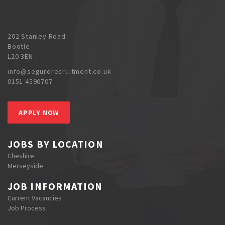
202 Stanley Road
Bootle
L20 3EN
info@segurorecruitment.co.uk
0151 4590707
APPLY NOW
JOBS BY LOCATION
Cheshire
Merseyside
JOB INFORMATION
Current Vacancies
Job Process