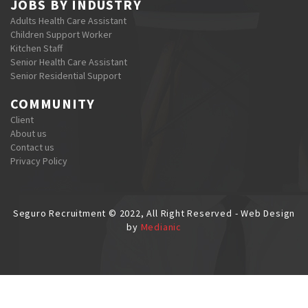
JOBS BY INDUSTRY
Adults Health Care Assistant
Children Support Worker
Kitchen Staff
Senior Health Care Assistant
Senior Residential Support
COMMUNITY
Client
About us
Contact us
Privacy Policy
Seguro Recruitment © 2022, All Right Reserved - Web Design
by
Medianic