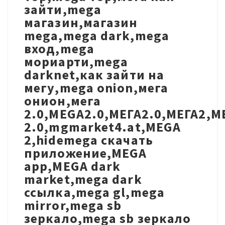
зайти,mega
магазин,магазин
mega,mega dark,mega
вход,mega
мориарти,mega
darknet,как зайти на
мегу,mega onion,мега
онион,мега
2.0,MEGA2.0,МЕГА2.0,МЕГА2,M
2.0,mgmarket4.at,MEGA
2,hidemega скачать
приложение,MEGA
app,MEGA dark
market,mega dark
ссылка,mega gl,mega
mirror,mega sb
зеркало,mega sb зеркало