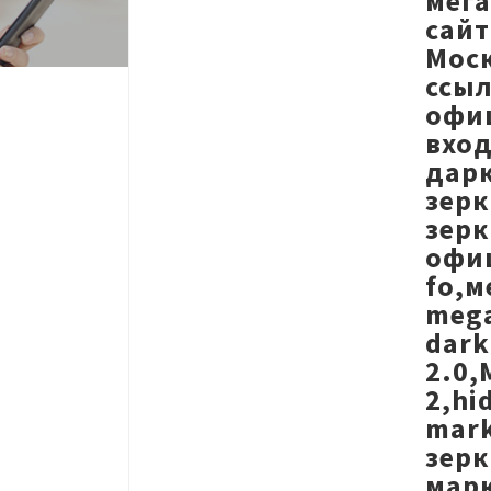
мег
сайт
Моск
ссыл
офиц
вход
дарк
зерк
зер
офиц
fo,м
meg
dark
2.0,
2,hi
mark
зерк
мар