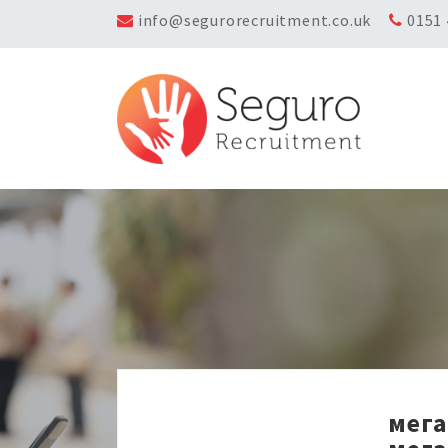
info@segurorecruitment.co.uk
0151
мега