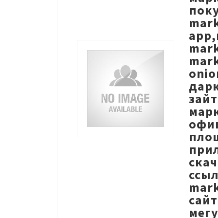
пок
mark
app,
mark
mark
onio
дарк
зайт
мар
офи
пло
прил
скач
ссыл
mar
сайт
мегу