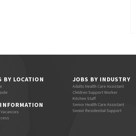
S BY LOCATION
JOBS BY INDUSTRY
re
Adults Health Care Assistant
side
Children Support Worker
Kitchen Staff
 INFORMATION
Senior Health Care Assistant
Senior Residential Support
 Vacancies
ocess