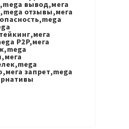
,mega вывод,мега
,mega отзывы,мега
опасность,mega
ega
тейкинг,мега
ega P2P,мега
ж,mega
ы,мега
елек,mega
о,мега запрет,mega
ернативы