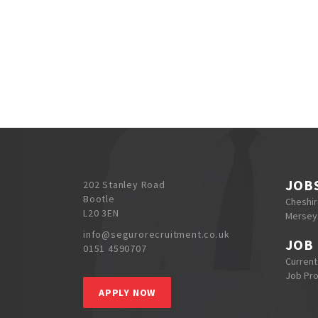
JOB
202 Stanley Road
Bootle
Cheshi
L20 3EN
Mersey
info@segurorecruitment.co.uk
JOB
0151 4590707
Current
Job Pr
APPLY NOW