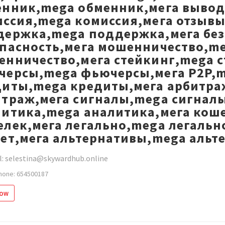
енник,mega обменник,мега вывод
ссия,mega комиссия,мега отзывы
держка,mega поддержка,мега без
опасность,мега мошенничество,m
нничество,мега стейкинг,mega с
черсы,mega фьючерсы,мега P2P,m
диты,mega кредиты,мега арбитра
траж,мега сигналы,mega сигнал
литика,mega аналитика,мега кош
лек,мега легально,mega легальн
ет,мега альтернативы,mega альт
l: selestina@skywardhub.online
hone: 654500187
low