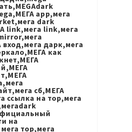
ать,MEGAdark
ega,МЕГА app,мега
rket,мега dark
 link,мега link,мега
mirror,мега
А вход,мега дарк,мега
еркало,МЕГА как
ркнет,МЕГА
ый,МЕГА
т,МЕГА
а,мега
йт,мега сб,МЕГА
а ссылка на тор,мега
,мегаdark
официальный
ти на
мега тор,мега