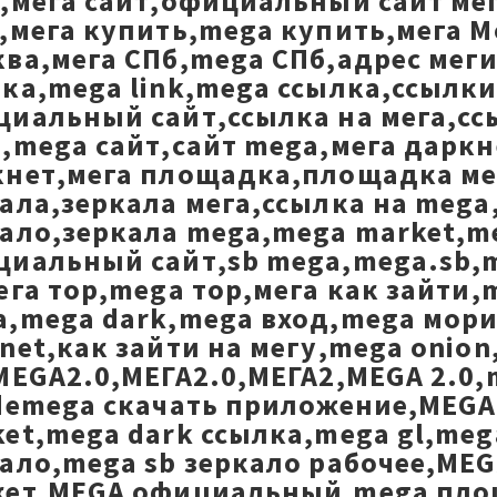
а,мега сайт,официальный сайт м
,мега купить,mega купить,мега 
ва,мега СПб,mega СПб,адрес меги
ка,mega link,mega ссылка,ссылки
иальный сайт,ссылка на мега,сс
,mega сайт,сайт mega,мега дарк
нет,мега площадка,площадка мег
ала,зеркала мега,ссылка на mega
кало,зеркала mega,mega market,
иальный сайт,sb mega,mega.sb,m
ега тор,mega тор,мега как зайти
a,mega dark,mega вход,mega мор
net,как зайти на мегу,mega onion
MEGA2.0,МЕГА2.0,МЕГА2,MEGA 2.0
demega скачать приложение,MEGA
et,mega dark ссылка,mega gl,meg
ало,mega sb зеркало рабочее,MEG
кет,MEGA официальный,mega пл