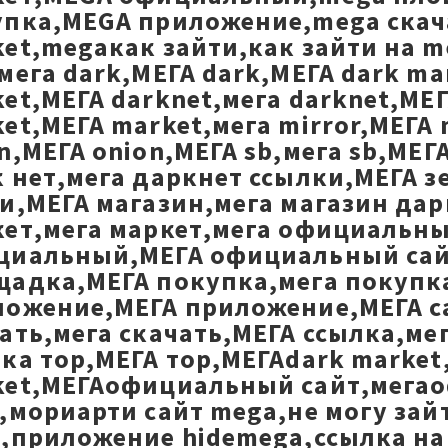
упка,MEGA приложение,mega скач
et,megaкак зайти,как зайти на m
мега dark,МЕГА dark,МЕГА dark ma
et,МЕГА darknet,мега darknet,МЕГА
et,МЕГА market,мега mirror,МЕГА 
n,МЕГА onion,МЕГА sb,мега sb,МЕГ
 нет,мега даркнет ссылки,МЕГА з
и,МЕГА магазин,мега магазин да
кет,мега маркет,мега официальн
циальный,МЕГА официальный сай
щадка,МЕГА покупка,мега покупк
ожение,МЕГА приложение,МЕГА са
ать,мега скачать,МЕГА ссылка,мег
ка тор,МЕГА тор,МЕГАdark market
ket,МЕГАофициальный сайт,мега
,мориарти сайт mega,не могу зай
,приложение hidemega,ссылка на 