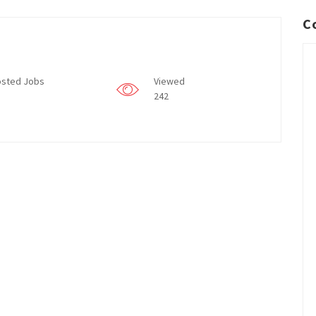
C
sted Jobs
Viewed
242