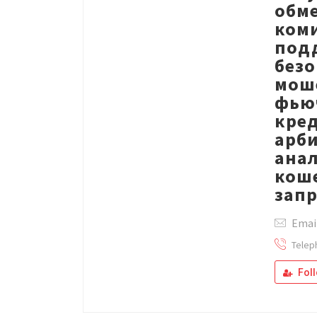
обм
коми
под
без
моше
фью
кре
арби
ана
коше
запр
Emai
Telep
Fol