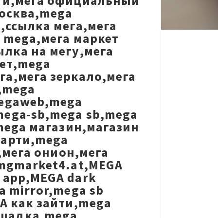
еги,мега официальный
Москва,mega
,ссылка мега,мега
 mega,мега маркет
ылка на мегу,мега
нет,mega
а,мега зеркало,мега
,mega
megaweb,mega
ega-sb,mega sb,mega
,mega магазин,магазин
иарти,mega
,мега онион,мега
,mgmarket4.at,MEGA
 app,MEGA dark
a mirror,mega sb
A как зайти,mega
ощадка,mega