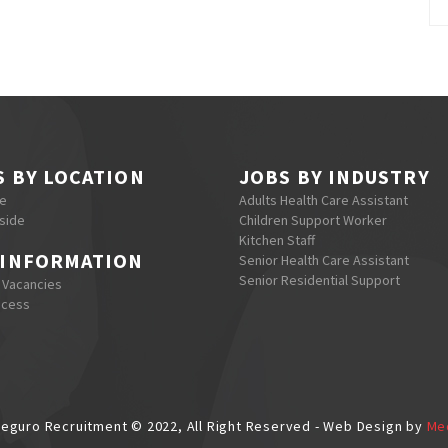
S BY LOCATION
JOBS BY INDUSTRY
re
Adults Health Care Assistant
side
Children Support Worker
Kitchen Staff
 INFORMATION
Senior Health Care Assistant
Senior Residential Support
 Vacancies
ocess
eguro Recruitment © 2022, All Right Reserved - Web Design by
Me