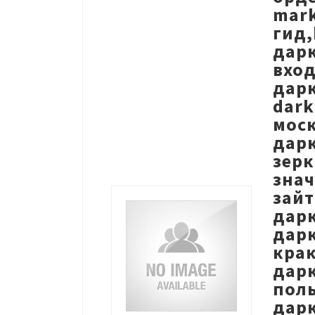
mark
гид,
дарк
вход
дарк
dark
моск
дарк
зерк
знач
зайт
дарк
дарк
крак
дарк
поль
дар