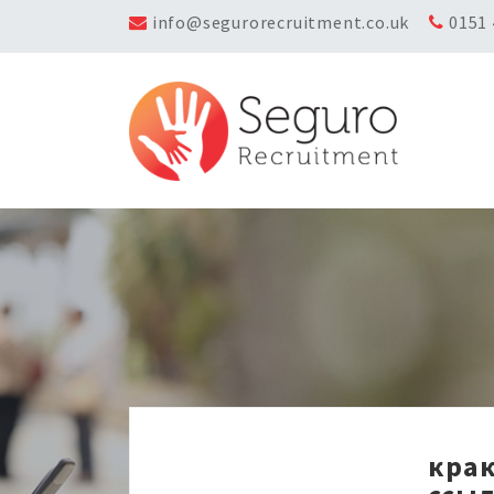
info@segurorecruitment.co.uk
0151
крак