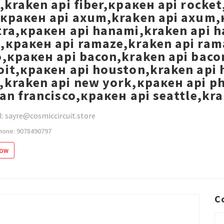
r,kraken api fiber,кракен api rocke
,кракен api axum,kraken api axum,к
tra,кракен api hanami,kraken api h
,кракен api ramaze,kraken api ram
o,кракен api bacon,kraken api baco
oit,кракен api houston,kraken api 
,kraken api new york,кракен api ph
san francisco,кракен api seattle,k
: sayre@cosmiccircuit.store
hone: 9078490797
low
C