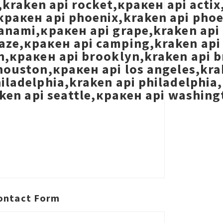
t,kraken api rocket,кракен api acti
ракен api phoenix,kraken api phoeni
anami,кракен api grape,kraken api
aze,кракен api camping,kraken api 
n,кракен api brooklyn,kraken api b
houston,кракен api los angeles,kra
iladelphia,kraken api philadelphia,
raken api seattle,кракен api washin
ontact Form