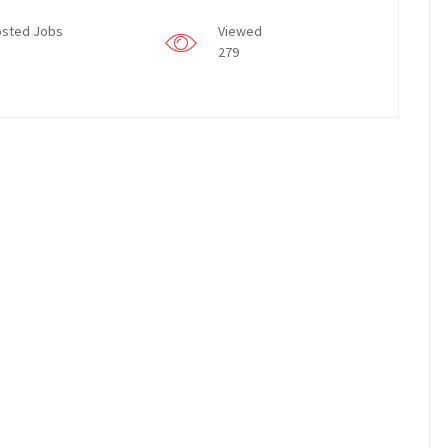
sted Jobs
Viewed
279