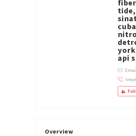
fibe
tide
sina
cuba
nitr
detr
york
api 
Email
Telep
Fol
Overview