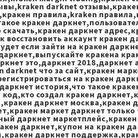
зывы,kraken darknet отзывы,крак
Q,кракен правила,kraken правила,
такое кракен даркнет,пользовате
р скачать,кракен даркнет адрес,к
ак восстановить аккаунт кракен 
будет если зайти на кракен дарк
даркнет,выпускайте кракена крак
ркнет это,даркнет 2018,даркнет 
n darknet что за сайт,кракен мар
регистрироваться на кракен дарк
 даркнет история,что такое крак
 код,кто создал кракен даркнет,к
,кракен даркнет москва,кракен д
т,кракен маркет даркнет только ч
нный даркнет маркетплейс,краке
ракен даркнет,купон на кракен д
м,кракен даркнет поддержка,кра