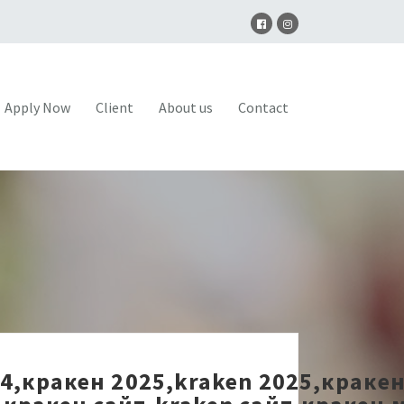
Apply Now
Client
About us
Contact
24,кракен 2025,kraken 2025,краке