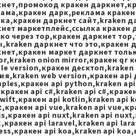
нет,промокод кракен даркнет,кр
ама,кракен дарк,реклама кракен 
ка,кракен даркнет сайт,kraken д
нет маркетплейс,ссылка кракен 
ко через тор,кракен даркнет тор
,kraken даркнет что это,кракен 
нет,кракен маркет даркнет только
or,kraken onion mirror,кракен qr
le version,кракен десктоп,kraken
ия,kraken web version,кракен api
ples,кракен api python,kraken api 
,кракен api c#,kraken api c#,кракен
swift,кракен api kotlin,kraken api k
t,кракен api vue,kraken api vue,кра
js,кракен api nuxt,kraken api nuxt,
k,кракен api laravel,kraken api la
ess,кракен api koa,kraken api koa,к