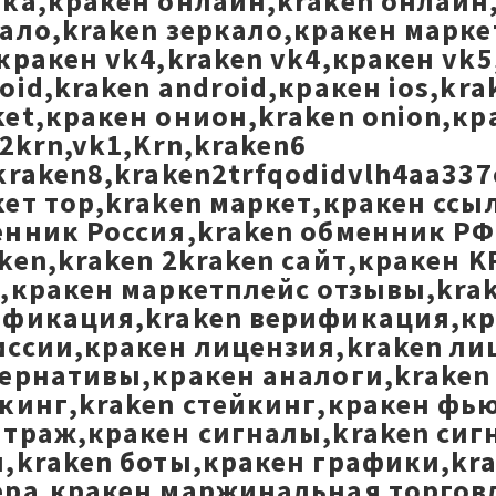
ка,кракен онлайн,kraken онлайн,
ало,kraken зеркало,кракен маркет
кракен vk4,kraken vk4,кракен vk5
oid,kraken android,кракен ios,kra
et,кракен онион,kraken onion,к
,2krn,vk1,Krn,kraken6
kraken8,kraken2trfqodidvlh4aa337
ет тор,kraken маркет,кракен ссы
нник Россия,kraken обменник РФ,
ken,kraken 2kraken сайт,кракен K
,кракен маркетплейс отзывы,krak
фикация,kraken верификация,кра
ссии,кракен лицензия,kraken ли
ернативы,кракен аналоги,kraken
кинг,kraken стейкинг,кракен фь
траж,кракен сигналы,kraken сиг
,kraken боты,кракен графики,kr
ра,кракен маржинальная торговля