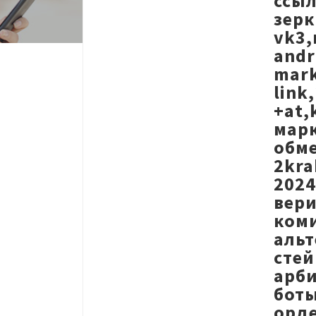
ссыл
зерк
vk3,
andr
mark
link
+at,
марк
обме
2kra
2024
вери
коми
альт
стей
арби
боты
орде