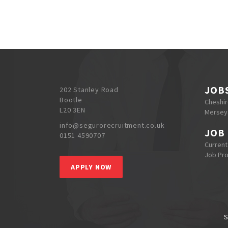
JOB
202 Stanley Road
Bootle
Cheshi
L20 3EN
Mersey
info@segurorecruitment.co.uk
JOB
0151 4590707
Current
Job Pr
APPLY NOW
S