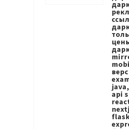
дарк
рекл
ссыл
дарк
толь
цены
дарк
mirr
mobi
верс
exam
java
api 
reac
next
flas
expr