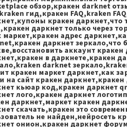
etplace обзор,кракен darknet от
kraken гид,кракен FAQ,kraken FA
нет,купоны кракен даркнет,что 
,кракен даркнет только через то
 маркет,кракен адрес даркнет,к
net,кракен даркнет зеркало,что 
ве,восстановить аккаунт кракен 
нет,кракен в даркнете,кракен да
ало,kraken darknet зеркало,krake
ит кракен маркет даркнет,как за
и на сайт кракен даркнет,кракен
нет кьюар код,кракен даркнет qr
нет лого,кракен даркнет логотип
ен даркнет,маркет кракен даркне
нет скачать,кракен это совреме
зователь не найден,нейросеть к
кнет онион,кракен даркнет фору