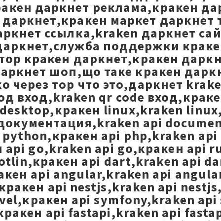
акен даркнет реклама,кракен да
даркнет,кракен маркет даркнет т
аркнет ссылка,kraken даркнет са
даркнет,служба поддержки кракен
,тор кракен даркнет,кракен дарк
даркнет шоп,що таке кракен дарк
 через тор что это,даркнет krak
 код вход,kraken qr code вход,кра
 desktop,кракен linux,kraken lin
 документация,kraken api document
python,кракен api php,kraken api 
 api go,kraken api go,кракен api r
otlin,кракен api dart,kraken api da
кен api angular,kraken api angular
кракен api nestjs,kraken api nestj
ravel,кракен api symfony,kraken api
ракен api fastapi,kraken api fasta