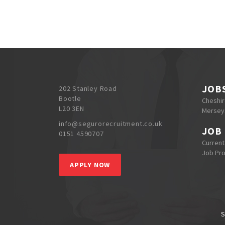
JOB
202 Stanley Road
Bootle
Cheshi
L20 3EN
Mersey
info@segurorecruitment.co.uk
JOB
0151 4590707
Current
Job Pr
APPLY NOW
S