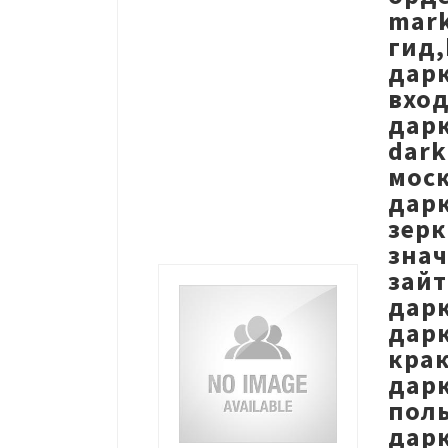
mark
гид,
дарк
вход
дарк
dark
моск
дарк
зерк
знач
зайт
дарк
дарк
крак
дарк
поль
дар