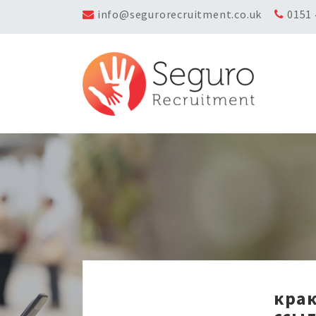
info@segurorecruitment.co.uk
0151
крак