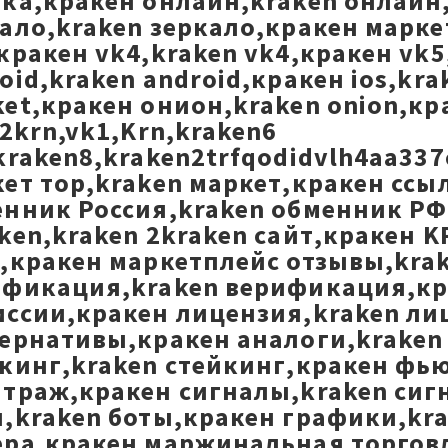
ка,кракен онлайн,kraken онлайн,
ало,kraken зеркало,кракен маркет
кракен vk4,kraken vk4,кракен vk5
oid,kraken android,кракен ios,kra
et,кракен онион,kraken onion,к
,2krn,vk1,Krn,kraken6
kraken8,kraken2trfqodidvlh4aa337
ет тор,kraken маркет,кракен ссы
нник Россия,kraken обменник РФ,
ken,kraken 2kraken сайт,кракен K
,кракен маркетплейс отзывы,krak
фикация,kraken верификация,кра
ссии,кракен лицензия,kraken ли
ернативы,кракен аналоги,kraken
кинг,kraken стейкинг,кракен фь
траж,кракен сигналы,kraken сиг
,kraken боты,кракен графики,kr
ра,кракен маржинальная торговля