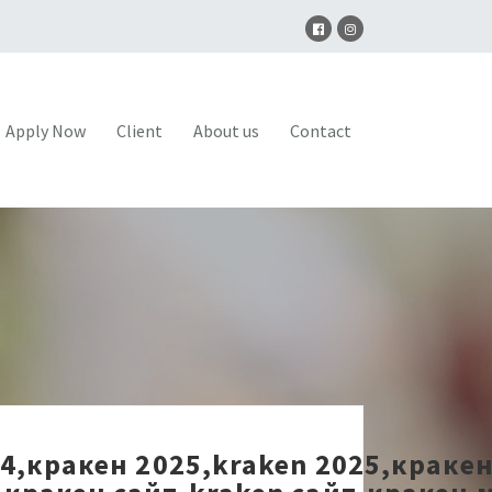
Apply Now
Client
About us
Contact
24,кракен 2025,kraken 2025,краке