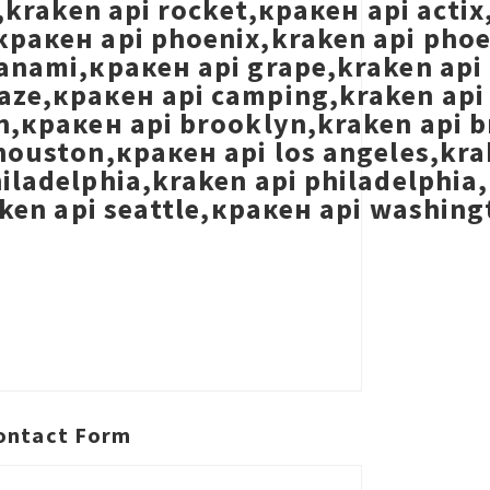
t,kraken api rocket,кракен api acti
ракен api phoenix,kraken api phoeni
anami,кракен api grape,kraken api
aze,кракен api camping,kraken api 
n,кракен api brooklyn,kraken api b
houston,кракен api los angeles,kra
iladelphia,kraken api philadelphia,
raken api seattle,кракен api washin
ontact Form