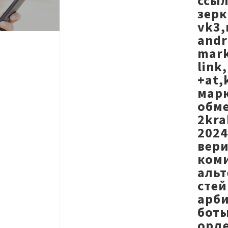
ссыл
зерк
vk3,
andr
mark
link
+at,
марк
обме
2kra
2024
вери
коми
альт
стей
арби
боты
орде