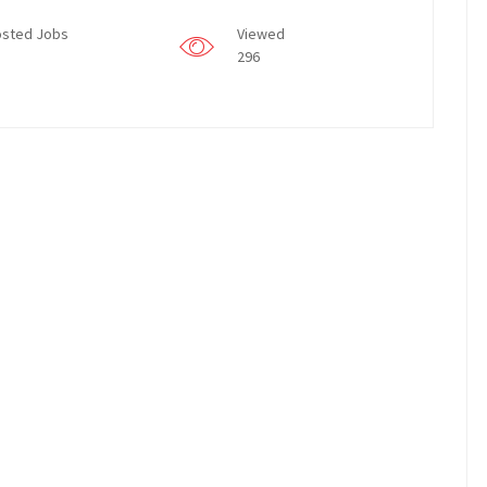
sted Jobs
Viewed
296