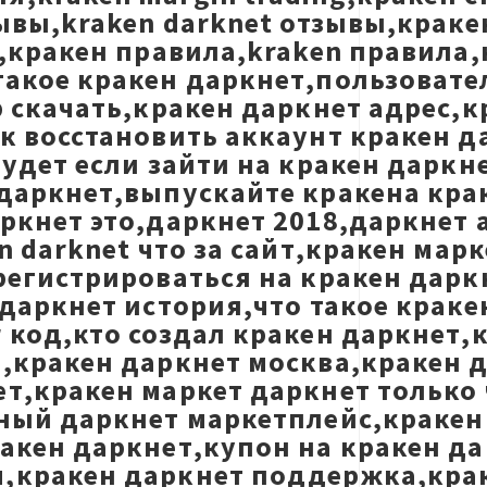
зывы,kraken darknet отзывы,крак
Q,кракен правила,kraken правила,
такое кракен даркнет,пользовате
р скачать,кракен даркнет адрес,к
ак восстановить аккаунт кракен 
будет если зайти на кракен дарк
даркнет,выпускайте кракена крак
ркнет это,даркнет 2018,даркнет 
n darknet что за сайт,кракен мар
регистрироваться на кракен дарк
 даркнет история,что такое крак
 код,кто создал кракен даркнет,к
,кракен даркнет москва,кракен д
т,кракен маркет даркнет только ч
нный даркнет маркетплейс,краке
ракен даркнет,купон на кракен д
м,кракен даркнет поддержка,кра