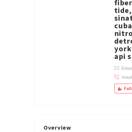
fibe
tide
sina
cuba
nitr
detr
york
api 
Email
Telep
Fol
Overview