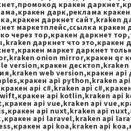
нет,промокод кракен даркнет,кр
ама,кракен дарк,реклама кракен 
ка,кракен даркнет сайт,kraken д
нет маркетплейс,ссылка кракен 
ко через тор,кракен даркнет тор
,kraken даркнет что это,кракен 
нет,кракен маркет даркнет только
or,kraken onion mirror,кракен qr
le version,кракен десктоп,kraken
ия,kraken web version,кракен api
ples,кракен api python,kraken api 
,кракен api c#,kraken api c#,кракен
swift,кракен api kotlin,kraken api k
t,кракен api vue,kraken api vue,кра
js,кракен api nuxt,kraken api nuxt,
k,кракен api laravel,kraken api la
ess,кракен api koa,kraken api koa,к