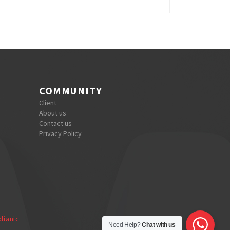
COMMUNITY
Client
About us
Contact us
Privacy Policy
dianic
Need Help?
Chat with us