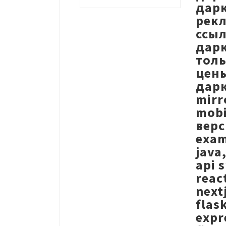
дарк
рекл
ссыл
дарк
толь
цены
дарк
mirr
mobi
верс
exam
java
api 
reac
next
flas
expr