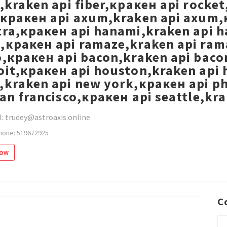
r,kraken api fiber,кракен api rocke
,кракен api axum,kraken api axum,к
tra,кракен api hanami,kraken api h
,кракен api ramaze,kraken api ram
o,кракен api bacon,kraken api baco
oit,кракен api houston,kraken api 
,kraken api new york,кракен api ph
san francisco,кракен api seattle,k
: trudey@astroaxis.online
hone: 519672925
low
C