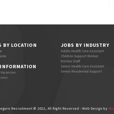
S BY LOCATION
JOBS BY INDUSTRY
re
Adults Health Care Assistant
side
Children Support Worker
Kitchen Staff
 INFORMATION
Senior Health Care Assistant
Senior Residential Support
 Vacancies
ocess
eguro Recruitment © 2022, All Right Reserved - Web Design by
Me