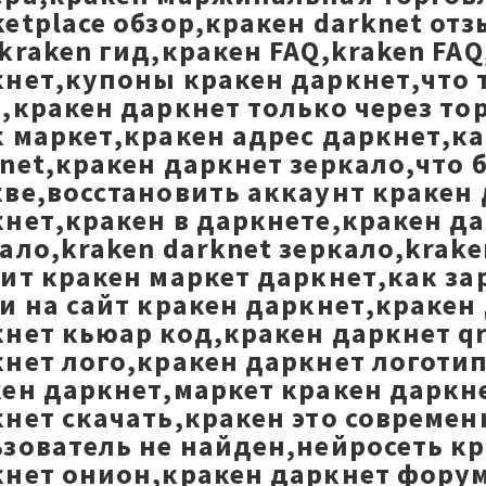
etplace обзор,кракен darknet от
kraken гид,кракен FAQ,kraken FA
нет,купоны кракен даркнет,что 
,кракен даркнет только через то
 маркет,кракен адрес даркнет,к
net,кракен даркнет зеркало,что 
ве,восстановить аккаунт кракен 
нет,кракен в даркнете,кракен да
ало,kraken darknet зеркало,krake
ит кракен маркет даркнет,как за
и на сайт кракен даркнет,кракен
нет кьюар код,кракен даркнет qr
нет лого,кракен даркнет логотип
ен даркнет,маркет кракен даркне
нет скачать,кракен это совреме
зователь не найден,нейросеть к
кнет онион,кракен даркнет фору