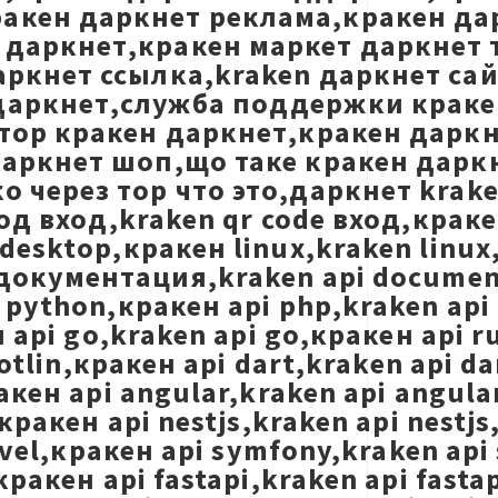
акен даркнет реклама,кракен да
даркнет,кракен маркет даркнет т
аркнет ссылка,kraken даркнет са
даркнет,служба поддержки кракен
,тор кракен даркнет,кракен дарк
даркнет шоп,що таке кракен дарк
 через тор что это,даркнет krak
 код вход,kraken qr code вход,кра
 desktop,кракен linux,kraken lin
 документация,kraken api document
python,кракен api php,kraken api 
 api go,kraken api go,кракен api r
otlin,кракен api dart,kraken api da
кен api angular,kraken api angular
кракен api nestjs,kraken api nestj
ravel,кракен api symfony,kraken api
ракен api fastapi,kraken api fasta