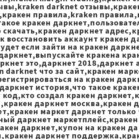
зывы,kraken darknet отзывы,крак
Q,кракен правила,kraken правила,
такое кракен даркнет,пользовате
р скачать,кракен даркнет адрес,к
ак восстановить аккаунт кракен 
будет если зайти на кракен дарк
даркнет,выпускайте кракена крак
ркнет это,даркнет 2018,даркнет 
n darknet что за сайт,кракен мар
регистрироваться на кракен дарк
 даркнет история,что такое крак
 код,кто создал кракен даркнет,к
,кракен даркнет москва,кракен д
т,кракен маркет даркнет только ч
нный даркнет маркетплейс,краке
ракен даркнет,купон на кракен д
м,кракен даркнет поддержка,кра