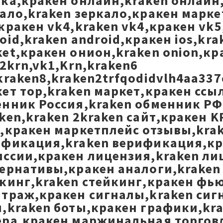
ка,кракен онлайн,kraken онлайн,
ало,kraken зеркало,кракен маркет
кракен vk4,kraken vk4,кракен vk5
oid,kraken android,кракен ios,kra
et,кракен онион,kraken onion,к
,2krn,vk1,Krn,kraken6
kraken8,kraken2trfqodidvlh4aa337
ет тор,kraken маркет,кракен ссы
нник Россия,kraken обменник РФ,
ken,kraken 2kraken сайт,кракен K
,кракен маркетплейс отзывы,krak
фикация,kraken верификация,кра
ссии,кракен лицензия,kraken ли
ернативы,кракен аналоги,kraken
кинг,kraken стейкинг,кракен фь
траж,кракен сигналы,kraken сиг
,kraken боты,кракен графики,kr
ра,кракен маржинальная торговля