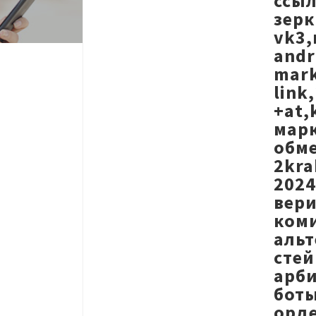
ссыл
зерк
vk3,
andr
mark
link
+at,
марк
обме
2kra
2024
вери
коми
альт
стей
арби
боты
орде