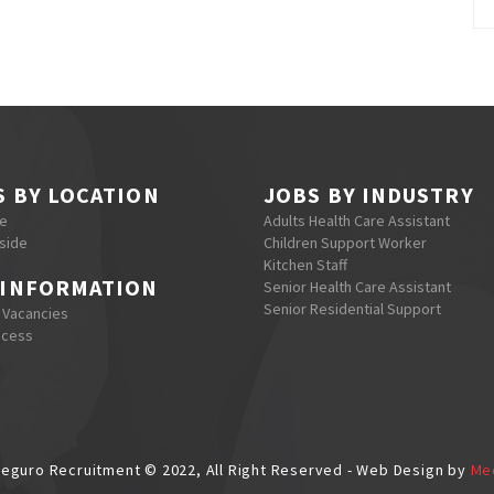
S BY LOCATION
JOBS BY INDUSTRY
re
Adults Health Care Assistant
side
Children Support Worker
Kitchen Staff
 INFORMATION
Senior Health Care Assistant
Senior Residential Support
 Vacancies
ocess
eguro Recruitment © 2022, All Right Reserved - Web Design by
Me