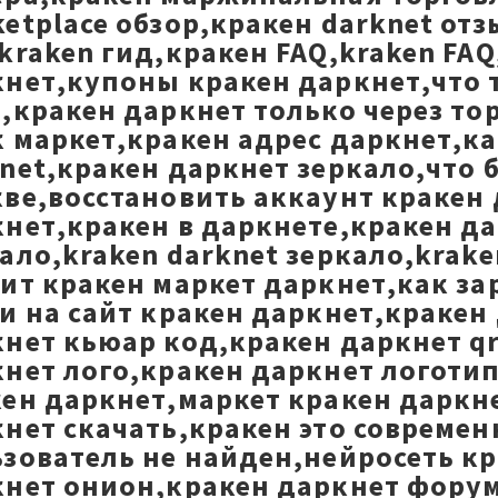
etplace обзор,кракен darknet от
kraken гид,кракен FAQ,kraken FA
нет,купоны кракен даркнет,что 
,кракен даркнет только через то
 маркет,кракен адрес даркнет,к
net,кракен даркнет зеркало,что 
ве,восстановить аккаунт кракен 
нет,кракен в даркнете,кракен да
ало,kraken darknet зеркало,krake
ит кракен маркет даркнет,как за
и на сайт кракен даркнет,кракен
нет кьюар код,кракен даркнет qr
нет лого,кракен даркнет логотип
ен даркнет,маркет кракен даркне
нет скачать,кракен это совреме
зователь не найден,нейросеть к
кнет онион,кракен даркнет фору