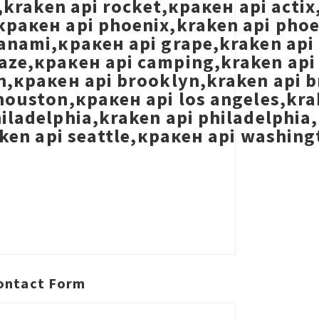
t,kraken api rocket,кракен api acti
ракен api phoenix,kraken api phoeni
anami,кракен api grape,kraken api
aze,кракен api camping,kraken api 
n,кракен api brooklyn,kraken api b
houston,кракен api los angeles,kra
iladelphia,kraken api philadelphia,
raken api seattle,кракен api washin
ontact Form