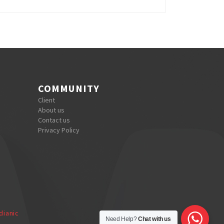
COMMUNITY
Client
About us
Contact us
Privacy Policy
dianic
Need Help?
Chat with us