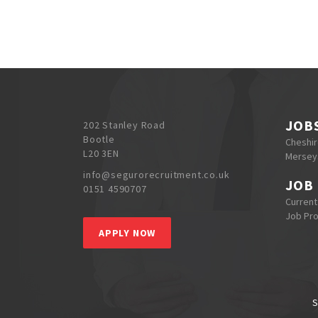
JOB
202 Stanley Road
Bootle
Cheshi
L20 3EN
Mersey
info@segurorecruitment.co.uk
JOB
0151 4590707
Current
Job Pr
APPLY NOW
S