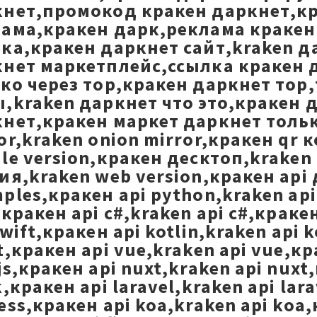
нет,промокод кракен даркнет,кр
ама,кракен дарк,реклама кракен 
ка,кракен даркнет сайт,kraken д
нет маркетплейс,ссылка кракен 
ко через тор,кракен даркнет тор
,kraken даркнет что это,кракен 
нет,кракен маркет даркнет только
or,kraken onion mirror,кракен qr
le version,кракен десктоп,kraken
ия,kraken web version,кракен api
ples,кракен api python,kraken api 
,кракен api c#,kraken api c#,кракен
swift,кракен api kotlin,kraken api k
t,кракен api vue,kraken api vue,кра
js,кракен api nuxt,kraken api nuxt,
k,кракен api laravel,kraken api la
ess,кракен api koa,kraken api koa,к