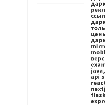
дарк
рекл
ссыл
дарк
толь
цены
дарк
mirr
mobi
верс
exam
java
api 
reac
next
flas
expr