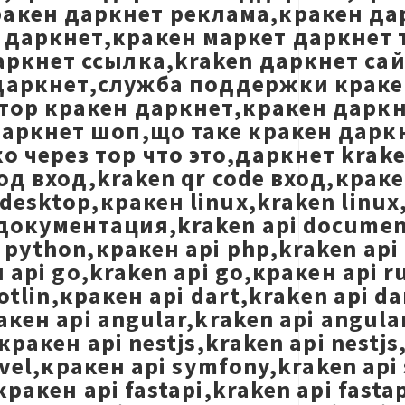
акен даркнет реклама,кракен да
даркнет,кракен маркет даркнет т
аркнет ссылка,kraken даркнет са
даркнет,служба поддержки кракен
,тор кракен даркнет,кракен дарк
даркнет шоп,що таке кракен дарк
 через тор что это,даркнет krak
 код вход,kraken qr code вход,кра
 desktop,кракен linux,kraken lin
 документация,kraken api document
python,кракен api php,kraken api 
 api go,kraken api go,кракен api r
otlin,кракен api dart,kraken api da
кен api angular,kraken api angular
кракен api nestjs,kraken api nestj
ravel,кракен api symfony,kraken api
ракен api fastapi,kraken api fasta