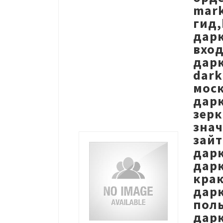
mark
гид,
дарк
вход
дарк
dark
моск
дарк
зерк
знач
зайт
дарк
дарк
крак
дарк
поль
дар