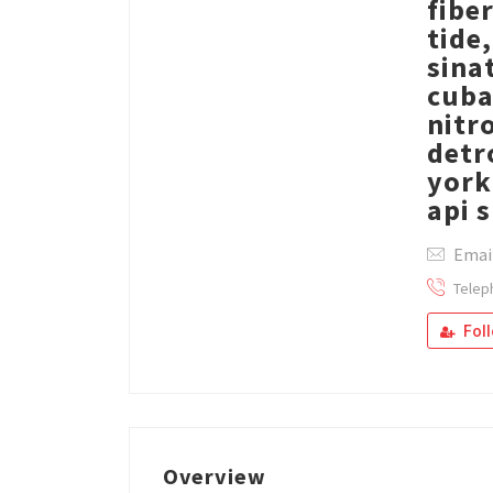
fibe
tide
sina
cuba
nitr
detr
york
api 
Email
Telep
Fol
Overview