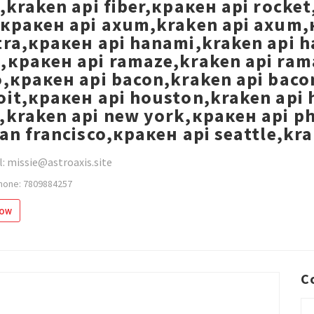
r,kraken api fiber,кракен api rocke
,кракен api axum,kraken api axum,к
tra,кракен api hanami,kraken api h
,кракен api ramaze,kraken api ram
o,кракен api bacon,kraken api baco
oit,кракен api houston,kraken api 
,kraken api new york,кракен api ph
san francisco,кракен api seattle,k
: missie@astroaxis.site
hone: 7809884257
low
C