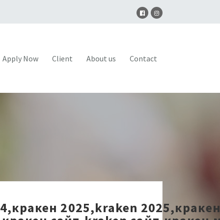
Apply Now
Client
About us
Contact
24,кракен 2025,kraken 2025,краке