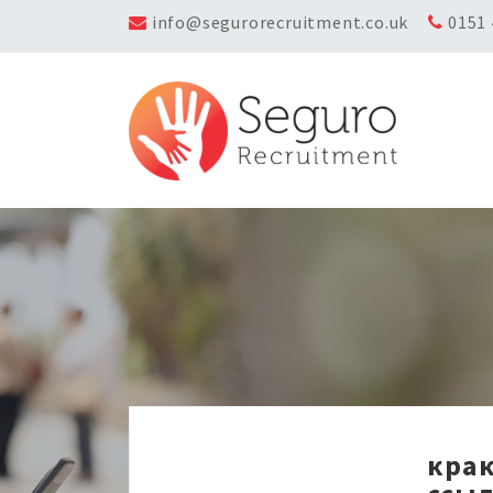
info@segurorecruitment.co.uk
0151
крак